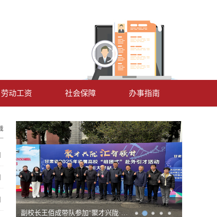
劳动工资
社会保障
办事指南
载
]
]
]
副校长王佰成带队参加“聚才兴陇·汇智强甘”2025年省属高校“组团式”赴外引才活动