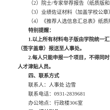
（
2
）
院士
/专家举荐报告（纸质版
（
3）
业绩佐证材料（
加
盖
学校
公章
（
4
）
《推荐人选信息汇总表》
纸质
特别提醒：
1.以上所有材料电子版由学院统一汇总发
（签字盖章）报送至人事处
。
2.
每人只能申报一个项目，不得同时
人才津贴人员
。
四、联系方式
联系人：人事处
边雪
联系电话：
0931-
2839681
办公地点：行政楼
306
室