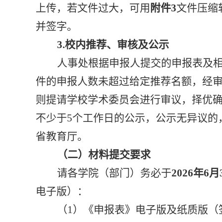
上传
，
若文件过大，可用
附件
3
文件压缩
并签字
。
3.校内推荐、审核及公示
人事处根据申报人提交的申报表及
件的申报人数未超过给定推荐名额，经
则提请学校学术委员会进行审议，择优
不少于
5个工作日的公示，公示无异议的
省教育厅。
（
二
）材料提交要求
请
各
学院（部门）务必
于
2026年
6月
电子版
）
：
（
1
）
《申报表》电子版及纸质版（