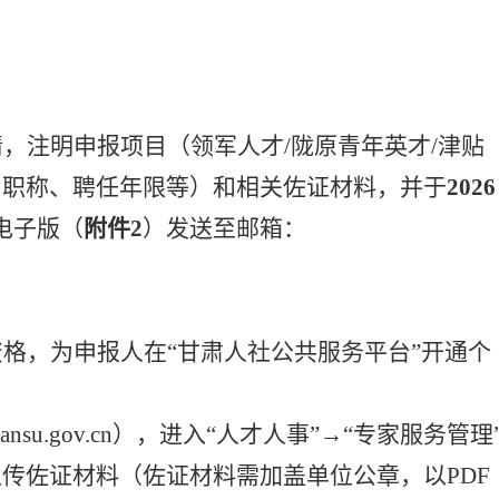
请，注明申报项目（领军人
才
/陇原青年英才/津贴
、职称、聘任年限等）
和相关佐证材料
，
并于
2026
电子版（
附件
2
）发送至邮箱：
资格
，
为申报人
在
“甘肃人社公共服务平台”开通个
s.rst.gansu.gov.cn），进入“人才人事”→“专家服务管理
上传佐证材料（
佐证材料需加盖单位公章，以
PDF