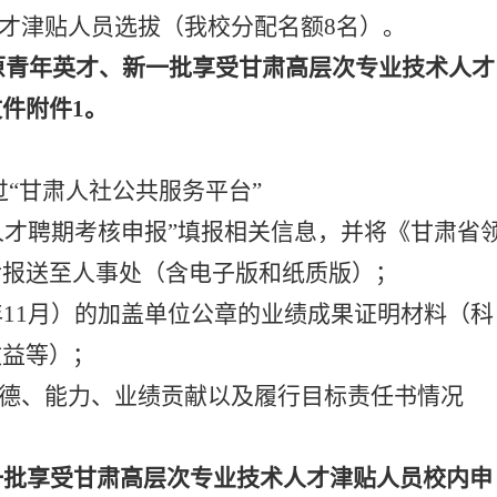
才津贴人员选拔
（
我校分配
名额
8名
）。
陇原青年英才、新一批享受甘肃高层次专业技术人才
文件
附件
1
。
过
“
甘肃人社公共服务平台
”
人才聘期考核
申报
”填
报相关信息，并将
《甘肃省
后报送至人事处（含电子版和纸质版）
；
年11月）的
加盖单位公章的
业绩成果证明材料（科
效益
等）；
德、能力、业绩贡献以及履行
目标责任书情况
一批享受甘肃高层次专业技术人才津贴人员校内申