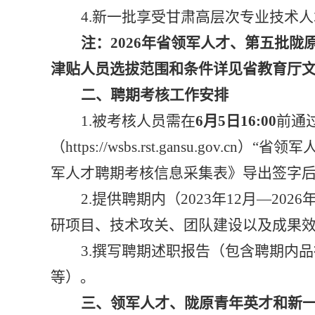
4.
新一批享受甘肃高层次专业技术人
注：
2026年省领军人才、第五批
津贴人员选拔范围
和条件详见省教育厅
二
、聘期考核工作
安排
1.被考核人员需在
6月5日16:00
前通
（
https://wsbs.rst.gansu.gov.cn）
“
省领军
军人才聘期考核信息采集表》
导出签字
2.
提供聘期内（
2023年12月—2026
研项目、
技术攻关
、团队建设
以及成果
3.
撰写聘期述职报告（
包含聘期内品
等
）。
三
、领军人才
、
陇原青年英才
和
新