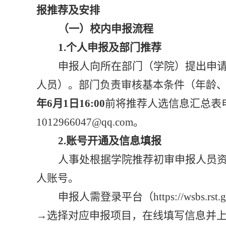
报
推荐及安排
（
一
）
校内申报流程
1.
个人申报
及
部门推荐
申报人向所在部门（学院）提
出
申
人员）。部门负责
审核
基本条件（年龄
年
6月
1
日
1
6
:00
前将推荐人选信息汇总表
1012966047@qq.com
。
2.账号开通及信息填报
人事处根据
学院推荐初审申报人员
人账号。
申报人
需
登录平台（
https://wsb
→选择对应申报项目，在线填写信息并