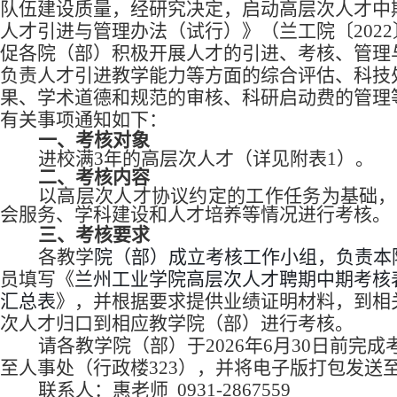
队伍建设质量，经研究决定，启动高层次人才中
人才引进与管理办法（试行）》（兰工院〔
20
促各院（部）积极开展人才的引进、考核、管理
负责人才引进教学能力等方面的综合评估、科技
果、学术道德和规范的审核、科研启动费的管理
有关事项通知如下：
一、考核对象
进校满
3年的高层次人才（详见附表1）。
二、考核内容
以高层次人才协议约定的工作任务为基础，
会服务、学科建设和人才培养等情况进行考核。
三、考核要求
各教学
院（部）成立考核工作小组，负责本
员填写《
兰州工业学院高层次人才聘期中期考核
汇总表
》，并根据要求提供业绩证明材料，到相
次人才归口到相应教学院（部）进行考核。
请各教学院（部）于
2026年6月30日前
至人事处（行政楼323），并将电子版打包发送至：28
联系人：惠老师
0931-2867559